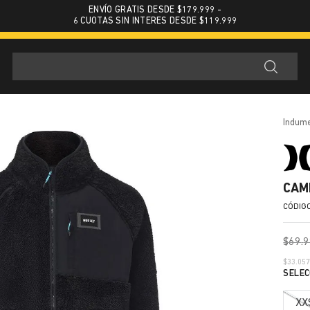
ENVÍO GRATIS DESDE $179.999 -
6 CUOTAS SIN INTERES DESDE $119.999
indum
CAM
$
69
.
9
$
33.05
XX