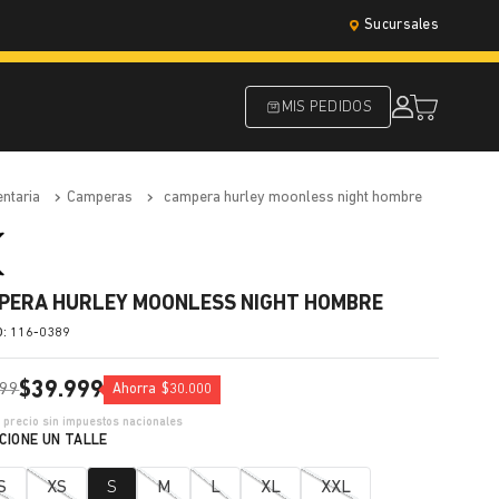
Sucursales
MIS PEDIDOS
entaria
camperas
campera hurley moonless night hombre
PERA HURLEY MOONLESS NIGHT HOMBRE
:
116-0389
$
39
.
999
99
Ahorra
$
30
.
000
7
precio sin impuestos nacionales
S
XS
S
M
L
XL
XXL