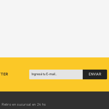
TTER
ENVIAR
Retiro en sucursal en 24 hs