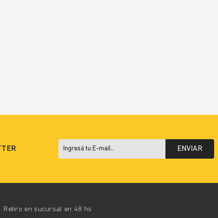
TTER
ENVIAR
Retiro en sucursal en 48 hs