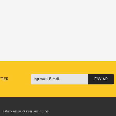
TTER
ENVIAR
Retiro en sucursal en 48 hs