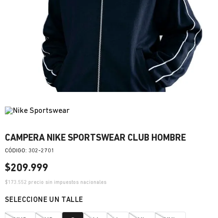
CAMPERA NIKE SPORTSWEAR CLUB HOMBRE
:
302-2701
$
209
.
999
$
173.552
precio sin impuestos nacionales