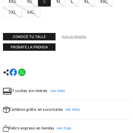
XXS
XS
S
M
L
XL
XXL
3XL
4XL
CONOCÉ TU TALLE
Guía de Medidas
PROBATE LA PRENDA
3 cuotas sin interés.
ver más
Cambios grátis en sucursales
ver más
Retiro express en tiendas
ver más