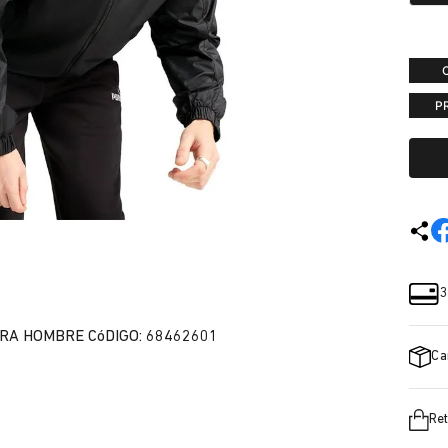
P
3
RA HOMBRE CóDIGO: 68462601
Ca
Ret