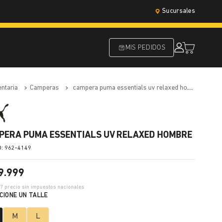
Sucursales
MIS PEDIDOS
entaria
camperas
campera puma essentials uv relaxed hombre
PERA PUMA ESSENTIALS UV RELAXED HOMBRE
:
962-4149
9
.
999
37
precio sin impuestos nacionales
M
L