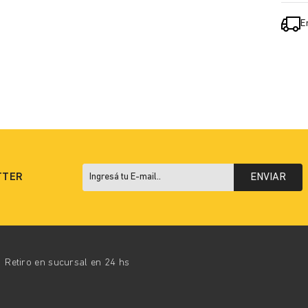
E
TTER
ENVIAR
Retiro en sucursal en 24 hs