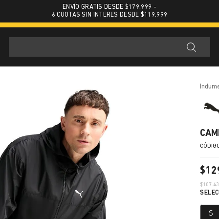
ENVÍO GRATIS DESDE $179.999 -
6 CUOTAS SIN INTERES DESDE $119.999
indum
CAM
$
12
$
107.4
S