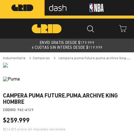
ENVÍO GRATIS DESDE $
179.999
6 CUOTAS SIN INTERES DESDE $119.999
indumentaria
camperas
campera puma future.puma.archive king hombre
CAMPERA PUMA FUTURE.PUMA.ARCHIVE KING
HOMBRE
:
962-4129
$
259
.
999
$
214.875
precio sin impuestos nacionales