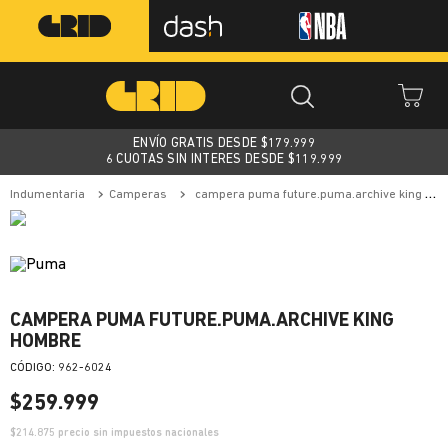
ENVÍO GRATIS DESDE $
179.999
6 CUOTAS SIN INTERES DESDE $119.999
indumentaria
camperas
campera puma future.puma.archive king hombre
CAMPERA PUMA FUTURE.PUMA.ARCHIVE KING
HOMBRE
:
962-6024
$
259
.
999
$
214.875
precio sin impuestos nacionales