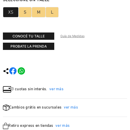
XS
S
M
L
CONOCÉ TU TALLE
Guía de Medidas
PROBATE LA PRENDA
3 cuotas sin interés.
ver más
Cambios grátis en sucursales
ver más
Retiro express en tiendas
ver más