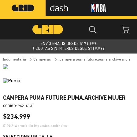
ENVÍO GRATIS DESDE $
179.999
6 CUOTAS SIN INTERES DESDE $119.999
indumentaria
camperas
campera puma future.puma.archive mujer
CAMPERA PUMA FUTURE.PUMA.ARCHIVE MUJER
:
962-4131
$
234
.
999
$
194.214
precio sin impuestos nacionales