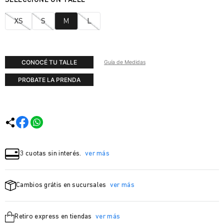
XS
S
M
L
CONOCÉ TU TALLE
Guía de Medidas
PROBATE LA PRENDA
3 cuotas sin interés.
ver más
Cambios grátis en sucursales
ver más
Retiro express en tiendas
ver más