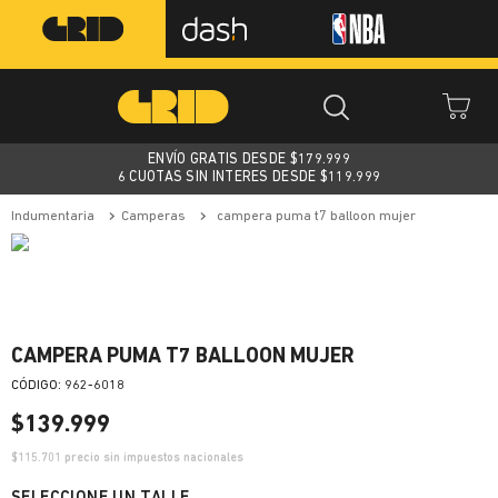
ENVÍO GRATIS DESDE $
179.999
6 CUOTAS SIN INTERES DESDE $119.999
indumentaria
camperas
campera puma t7 balloon mujer
CAMPERA PUMA T7 BALLOON MUJER
:
962-6018
$
139
.
999
$
115.701
precio sin impuestos nacionales