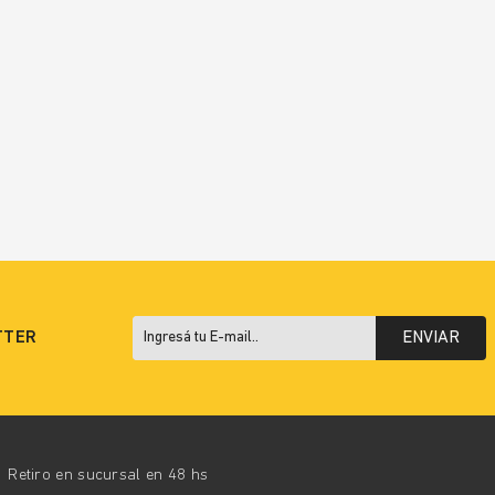
TTER
ENVIAR
Retiro en sucursal en 48 hs