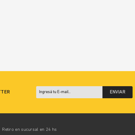
TTER
ENVIAR
Retiro en sucursal en 24 hs