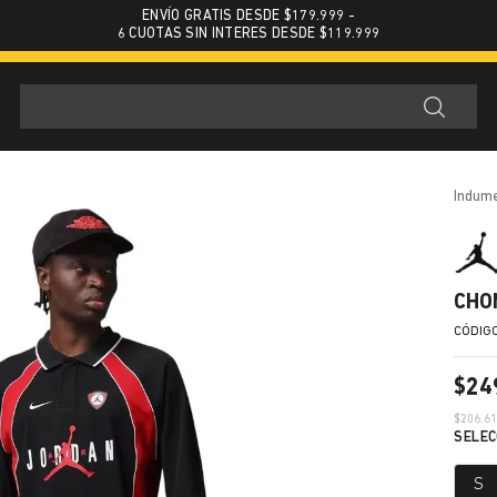
ENVÍO GRATIS DESDE $179.999 -
6 CUOTAS SIN INTERES DESDE $119.999
indum
CHO
$
24
$
206.6
S