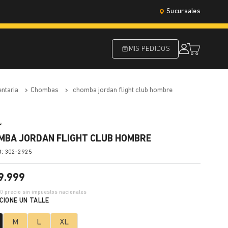
Sucursales
MIS PEDIDOS
entaria
chombas
chomba jordan flight club hombre
MBA JORDAN FLIGHT CLUB HOMBRE
:
302-2925
9
.
999
10
precio sin impuestos nacionales
M
L
XL