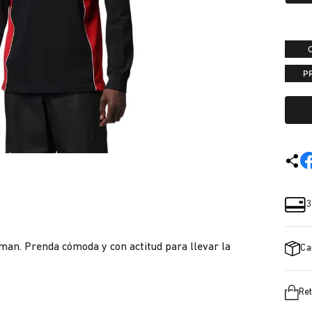
P
3
pman. Prenda cómoda y con actitud para llevar la
Ca
Ret