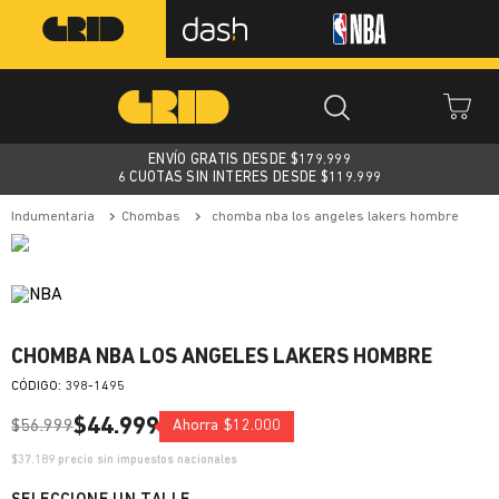
ENVÍO GRATIS DESDE $
179.999
6 CUOTAS SIN INTERES DESDE $119.999
indumentaria
chombas
chomba nba los angeles lakers hombre
CHOMBA NBA LOS ANGELES LAKERS HOMBRE
:
398-1495
$
44
.
999
$
56
.
999
Ahorra
$
12
.
000
$
37.189
precio sin impuestos nacionales