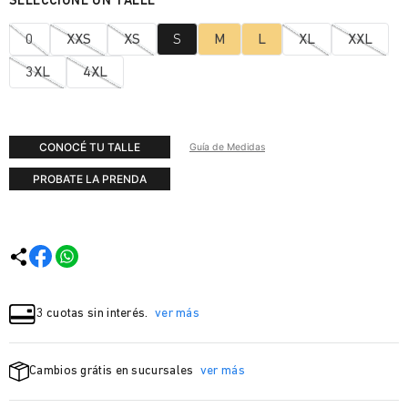
0
XXS
XS
S
M
L
XL
XXL
3XL
4XL
CONOCÉ TU TALLE
Guía de Medidas
PROBATE LA PRENDA
3 cuotas sin interés.
ver más
Cambios grátis en sucursales
ver más