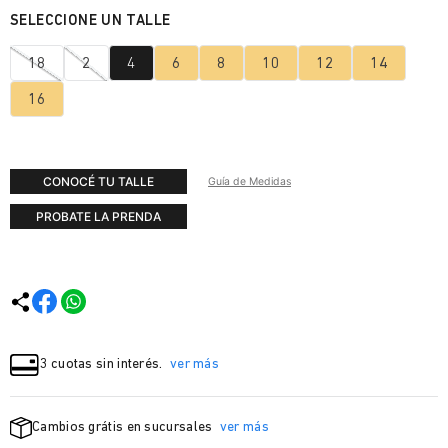
18
2
4
6
8
10
12
14
16
CONOCÉ TU TALLE
Guía de Medidas
PROBATE LA PRENDA
3 cuotas sin interés.
ver más
Cambios grátis en sucursales
ver más