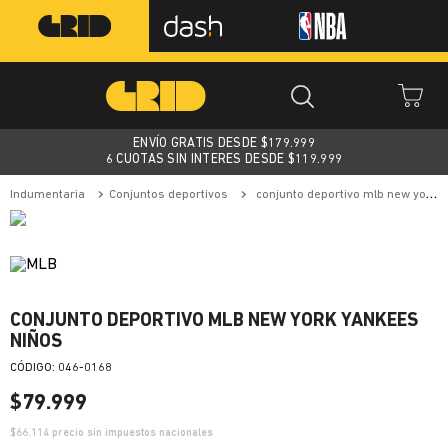
ENVÍO GRATIS DESDE $
179.999
6 CUOTAS SIN INTERES DESDE $119.999
indumentaria
conjuntos deportivos
conjunto deportivo mlb new york yankees niños
CONJUNTO DEPORTIVO MLB NEW YORK YANKEES
NIÑOS
:
046-0168
$
79
.
999
$
66.114
precio sin impuestos nacionales