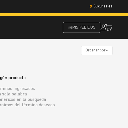
Sucursales
MIS PEDIDOS
Ordenar por
ngún producto
rminos ingresados
a sola palabra
enéricos en la búsqueda
nónimos del término deseado