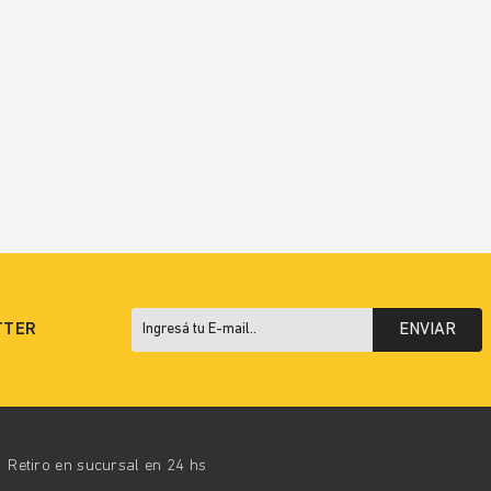
TTER
ENVIAR
Retiro en sucursal en 24 hs