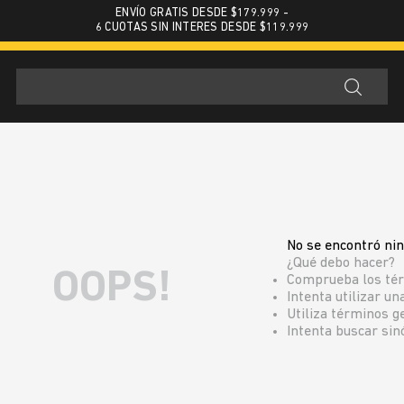
ENVÍO GRATIS DESDE $179.999 -
6 CUOTAS SIN INTERES DESDE $119.999
No se encontró ni
¿Qué debo hacer?
OOPS!
Comprueba los té
Intenta utilizar un
Utiliza términos g
Intenta buscar si