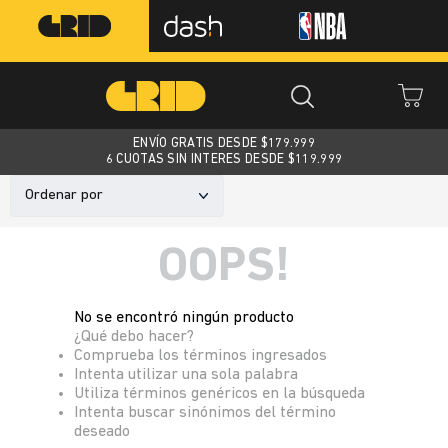
ENVÍO GRATIS DESDE $
179.999
6 CUOTAS SIN INTERES DESDE $119.999
Ordenar por
OOPS!
No se encontró ningún producto
¿Qué debo hacer?
Comprueba los términos ingresados
Intenta utilizar una sola palabra
Utiliza términos genéricos en la búsqueda
Intenta buscar sinónimos del término
deseado