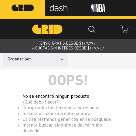
ENVÍO GRATIS DESDE $
179.999
6 CUOTAS SIN INTERES DESDE $119.999
Ordenar por
OOPS!
No se encontró ningún producto
¿Qué debo hacer?
Comprueba los términos ingresados
Intenta utilizar una sola palabra
Utiliza términos genéricos en la búsqueda
Intenta buscar sinónimos del término
deseado