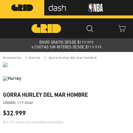
ENVÍO GRATIS DESDE $
179.999
6 CUOTAS SIN INTERES DESDE $119.999
accesorios
gorras
gorra hurley del mar hombre
GORRA HURLEY DEL MAR HOMBRE
:
117-0062
$
32
.
999
$
27.271
precio sin impuestos nacionales