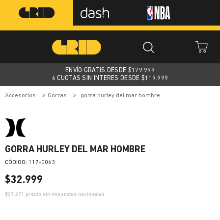
ENVÍO GRATIS DESDE $
179.999
6 CUOTAS SIN INTERES DESDE $119.999
accesorios
gorras
gorra hurley del mar hombre
GORRA HURLEY DEL MAR HOMBRE
:
117-0063
$
32
.
999
$
27.271
precio sin impuestos nacionales