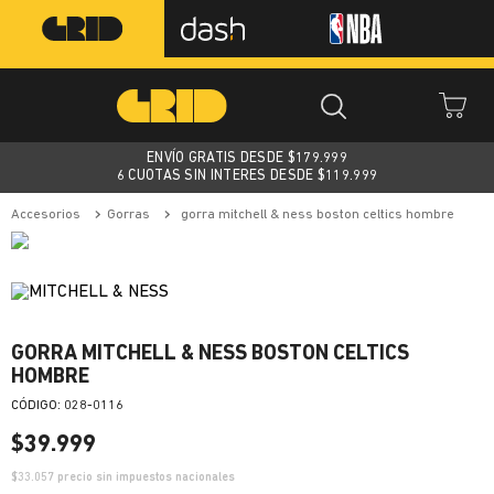
ENVÍO GRATIS DESDE $
179.999
6 CUOTAS SIN INTERES DESDE $119.999
accesorios
gorras
gorra mitchell & ness boston celtics hombre
GORRA MITCHELL & NESS BOSTON CELTICS
HOMBRE
:
028-0116
$
39
.
999
$
33.057
precio sin impuestos nacionales