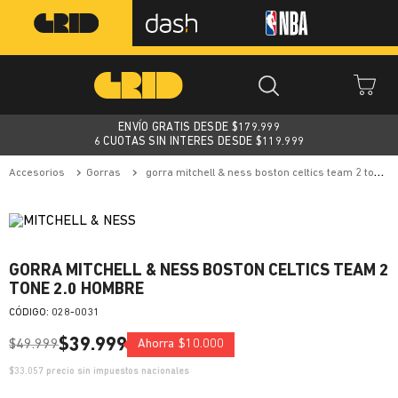
ENVÍO GRATIS DESDE $
179.999
6 CUOTAS SIN INTERES DESDE $119.999
accesorios
gorras
gorra mitchell & ness boston celtics team 2 tone 2.0 hombre
GORRA MITCHELL & NESS BOSTON CELTICS TEAM 2
TONE 2.0 HOMBRE
:
028-0031
$
39
.
999
$
49
.
999
Ahorra
$
10
.
000
$
33.057
precio sin impuestos nacionales