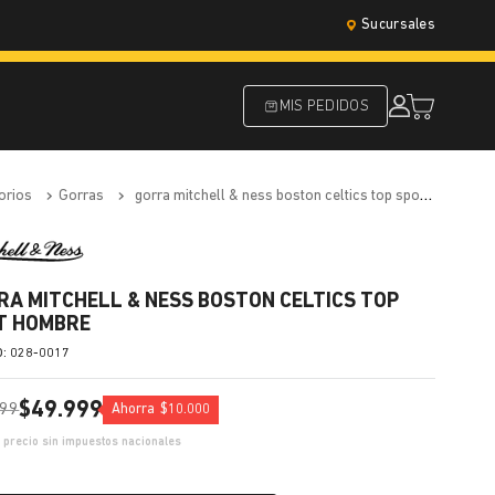
Sucursales
MIS PEDIDOS
orios
gorras
gorra mitchell & ness boston celtics top spot hombre
RA MITCHELL & NESS BOSTON CELTICS TOP
T HOMBRE
:
028-0017
$
49
.
999
99
Ahorra
$
10
.
000
1
precio sin impuestos nacionales