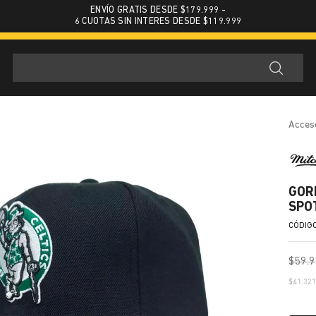
ENVÍO GRATIS DESDE $179.999 -
6 CUOTAS SIN INTERES DESDE $119.999
acces
GOR
SPO
$
59
.
9
$
41.32