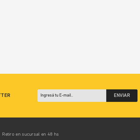
TTER
ENVIAR
Retiro en sucursal en 48 hs