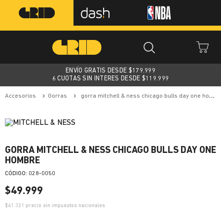
ENVÍO GRATIS DESDE $
179.999
6 CUOTAS SIN INTERES DESDE $119.999
accesorios
gorras
gorra mitchell & ness chicago bulls day one hombre
GORRA MITCHELL & NESS CHICAGO BULLS DAY ONE
HOMBRE
:
028-0050
$
49
.
999
$
41.321
precio sin impuestos nacionales