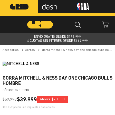
ENVÍO GRATIS DESDE $
179.999
6 CUOTAS SIN INTERES DESDE $119.999
accesorios
gorras
gorra mitchell & ness day one chicago bulls hombre
GORRA MITCHELL & NESS DAY ONE CHICAGO BULLS
HOMBRE
:
028-0130
$
39
.
999
$
59
.
999
Ahorra
$
20
.
000
$
33.057
precio sin impuestos nacionales