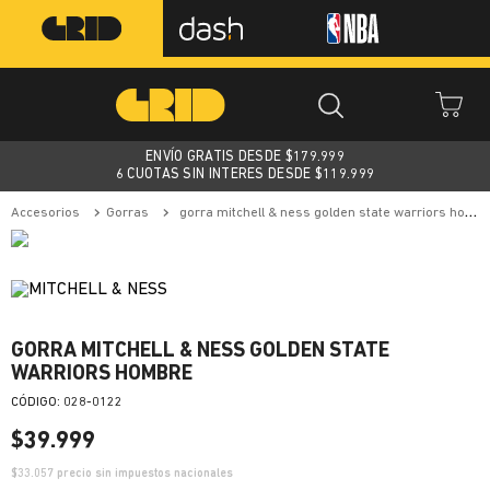
ENVÍO GRATIS DESDE $
179.999
6 CUOTAS SIN INTERES DESDE $119.999
accesorios
gorras
gorra mitchell & ness golden state warriors hombre
GORRA MITCHELL & NESS GOLDEN STATE
WARRIORS HOMBRE
:
028-0122
$
39
.
999
$
33.057
precio sin impuestos nacionales