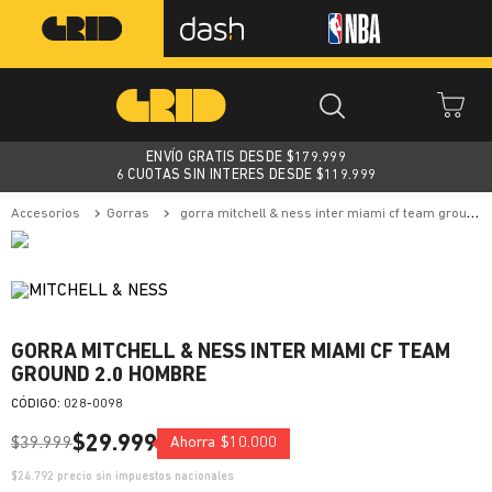
ENVÍO GRATIS DESDE $
179.999
6 CUOTAS SIN INTERES DESDE $119.999
accesorios
gorras
gorra mitchell & ness inter miami cf team ground 2.0 hombre
GORRA MITCHELL & NESS INTER MIAMI CF TEAM
GROUND 2.0 HOMBRE
:
028-0098
$
29
.
999
$
39
.
999
Ahorra
$
10
.
000
$
24.792
precio sin impuestos nacionales