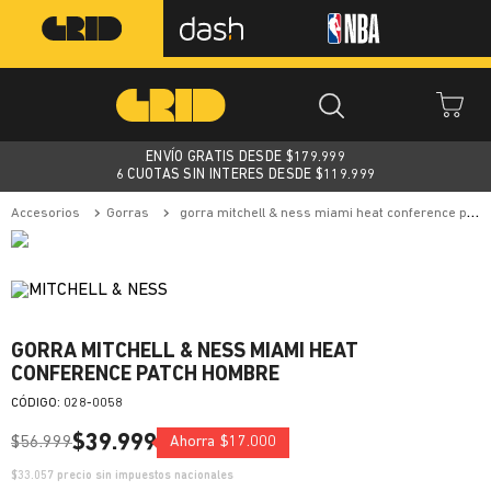
ENVÍO GRATIS DESDE $
179.999
6 CUOTAS SIN INTERES DESDE $119.999
accesorios
gorras
gorra mitchell & ness miami heat conference patch hombre
GORRA MITCHELL & NESS MIAMI HEAT
CONFERENCE PATCH HOMBRE
:
028-0058
$
39
.
999
$
56
.
999
Ahorra
$
17
.
000
$
33.057
precio sin impuestos nacionales