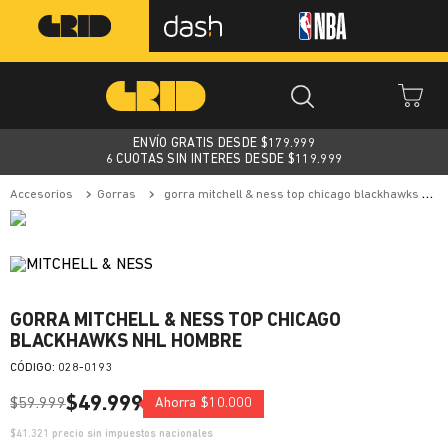
ENVÍO GRATIS DESDE $
179.999
6 CUOTAS SIN INTERES DESDE $119.999
accesorios
gorras
gorra mitchell & ness top chicago blackhawks nhl hombre
GORRA MITCHELL & NESS TOP CHICAGO
BLACKHAWKS NHL HOMBRE
:
028-0193
$
49
.
999
$
59
.
999
Ahorra
$
10
.
000
$
41.321
precio sin impuestos nacionales