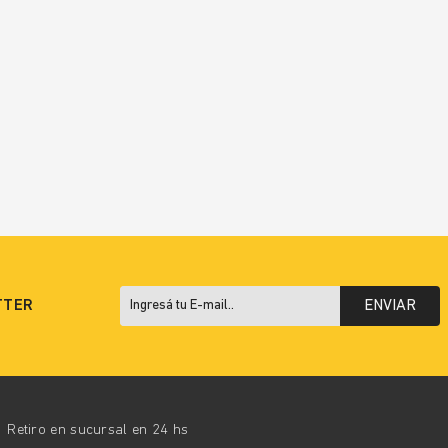
TTER
ENVIAR
Retiro en sucursal en 24 hs