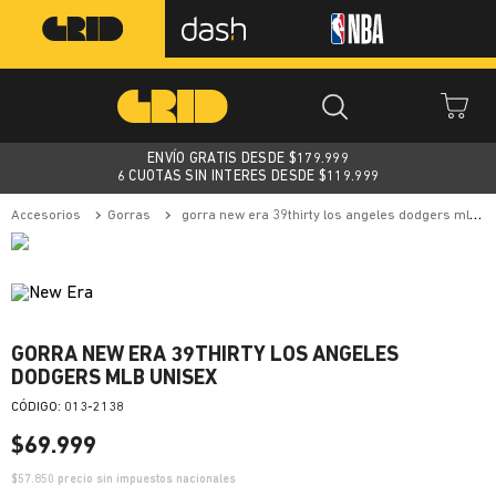
ENVÍO GRATIS DESDE $
179.999
6 CUOTAS SIN INTERES DESDE $119.999
accesorios
gorras
gorra new era 39thirty los angeles dodgers mlb unisex
GORRA NEW ERA 39THIRTY LOS ANGELES
DODGERS MLB UNISEX
:
013-2138
$
69
.
999
$
57.850
precio sin impuestos nacionales