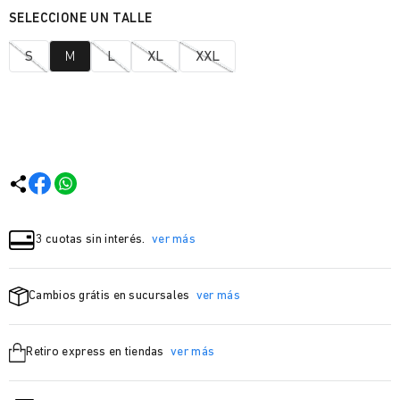
S
M
L
XL
XXL
3 cuotas sin interés.
ver más
Cambios grátis en sucursales
ver más
Retiro express en tiendas
ver más