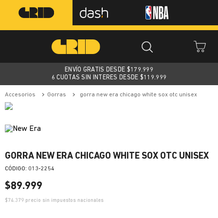
ENVÍO GRATIS DESDE $
179.999
6 CUOTAS SIN INTERES DESDE $119.999
accesorios
gorras
gorra new era chicago white sox otc unisex
GORRA NEW ERA CHICAGO WHITE SOX OTC UNISEX
:
013-2254
$
89
.
999
$
74.379
precio sin impuestos nacionales