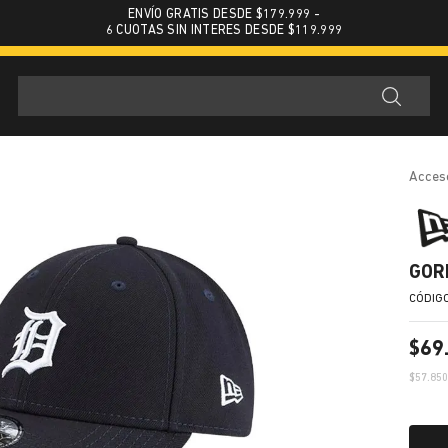
ENVÍO GRATIS DESDE $179.999 -
6 CUOTAS SIN INTERES DESDE $119.999
acces
GOR
$
69
$
57.85