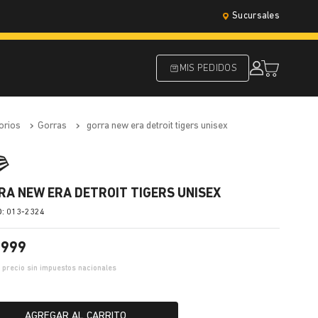
Sucursales
MIS PEDIDOS
orios
gorras
gorra new era detroit tigers unisex
RA NEW ERA DETROIT TIGERS UNISEX
:
013-2324
.
999
0
precio sin impuestos nacionales
AGREGAR AL CARRITO