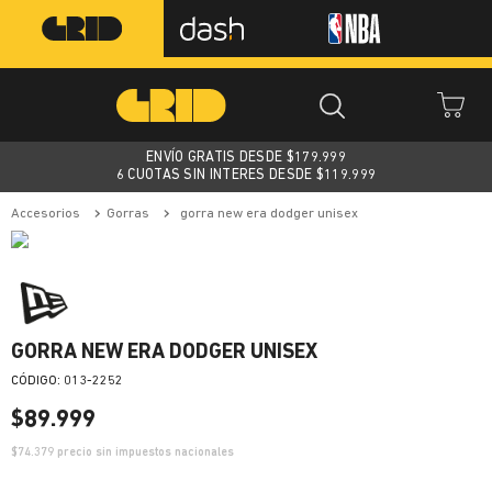
ENVÍO GRATIS DESDE $
179.999
6 CUOTAS SIN INTERES DESDE $119.999
accesorios
gorras
gorra new era dodger unisex
GORRA NEW ERA DODGER UNISEX
:
013-2252
$
89
.
999
$
74.379
precio sin impuestos nacionales