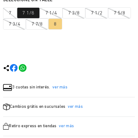
7
7 1/8
7 1/4
7 3/8
7 1/2
7 5/8
7 3/4
7 7/8
8
3 cuotas sin interés.
ver más
Cambios grátis en sucursales
ver más
Retiro express en tiendas
ver más