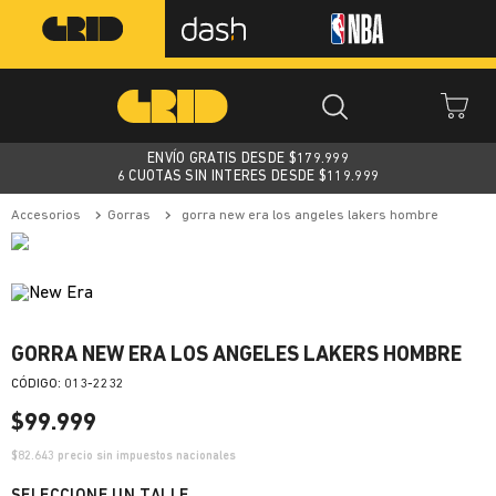
ENVÍO GRATIS DESDE $
179.999
6 CUOTAS SIN INTERES DESDE $119.999
accesorios
gorras
gorra new era los angeles lakers hombre
GORRA NEW ERA LOS ANGELES LAKERS HOMBRE
:
013-2232
$
99
.
999
$
82.643
precio sin impuestos nacionales