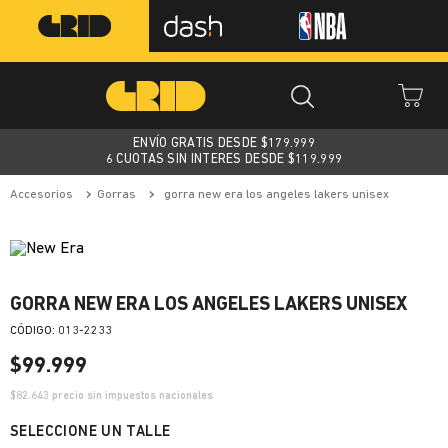
ENVÍO GRATIS DESDE $
179.999
6 CUOTAS SIN INTERES DESDE $119.999
accesorios
gorras
gorra new era los angeles lakers unisex
GORRA NEW ERA LOS ANGELES LAKERS UNISEX
:
013-2233
$
99
.
999
$
82.643
precio sin impuestos nacionales