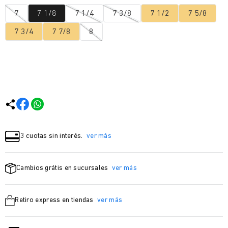
7
7 1/8
7 1/4
7 3/8
7 1/2
7 5/8
7 3/4
7 7/8
8
3 cuotas sin interés.
ver más
Cambios grátis en sucursales
ver más
Retiro express en tiendas
ver más