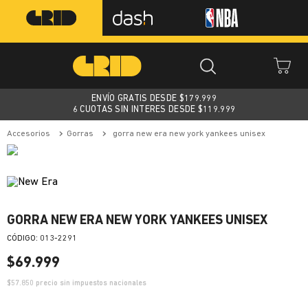
ENVÍO GRATIS DESDE $
179.999
6 CUOTAS SIN INTERES DESDE $119.999
accesorios
gorras
gorra new era new york yankees unisex
GORRA NEW ERA NEW YORK YANKEES UNISEX
:
013-2291
$
69
.
999
$
57.850
precio sin impuestos nacionales