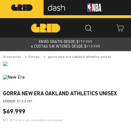
ENVÍO GRATIS DESDE $
179.999
6 CUOTAS SIN INTERES DESDE $119.999
accesorios
gorras
gorra new era oakland athletics unisex
GORRA NEW ERA OAKLAND ATHLETICS UNISEX
:
013-2301
$
69
.
999
$
57.850
precio sin impuestos nacionales