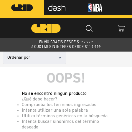
ENVÍO GRATIS DESDE $
179.999
6 CUOTAS SIN INTERES DESDE $119.999
Ordenar por
OOPS!
No se encontró ningún producto
¿Qué debo hacer?
Comprueba los términos ingresados
Intenta utilizar una sola palabra
Utiliza términos genéricos en la búsqueda
Intenta buscar sinónimos del término
deseado