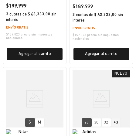
$
189
.
999
$
189
.
999
3
cuotas
de
$ 63.333,00
sin
3
cuotas
de
$ 63.333,00
sin
interés
interés
ENVÍO GRATIS
ENVÍO GRATIS
$
157.023
precio sin impuestos
$
157.023
precio sin impuestos
nacionales
nacionales
Agregar al carrito
Agregar al carrito
S
M
28
30
32
+
3