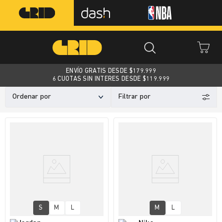
ENVÍO GRATIS DESDE $
179.999
6 CUOTAS SIN INTERES DESDE $119.999
Ordenar por
S
M
L
M
L