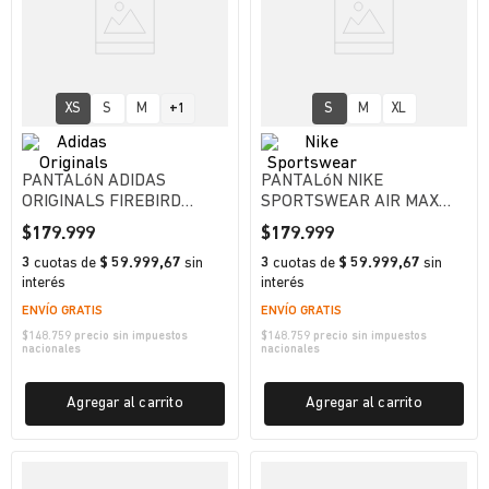
XS
S
M
+
1
S
M
XL
PANTALóN ADIDAS
PANTALóN NIKE
ORIGINALS FIREBIRD
SPORTSWEAR AIR MAX
MUJER
HOMBRE
$
179
.
999
$
179
.
999
3
cuotas
de
$ 59.999,67
sin
3
cuotas
de
$ 59.999,67
sin
interés
interés
ENVÍO GRATIS
ENVÍO GRATIS
$
148.759
precio sin impuestos
$
148.759
precio sin impuestos
nacionales
nacionales
Agregar al carrito
Agregar al carrito