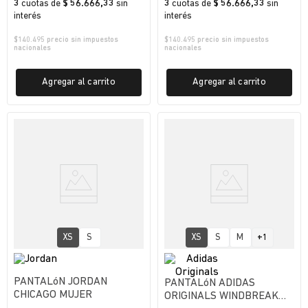
3
cuotas
de
$ 56.666,33
sin
3
cuotas
de
$ 56.666,33
sin
interés
interés
$
140.495
precio sin impuestos
$
140.495
precio sin impuestos
nacionales
nacionales
Agregar al carrito
Agregar al carrito
XS
S
XS
S
M
+
1
PANTALóN JORDAN
PANTALóN ADIDAS
CHICAGO MUJER
ORIGINALS WINDBREAK