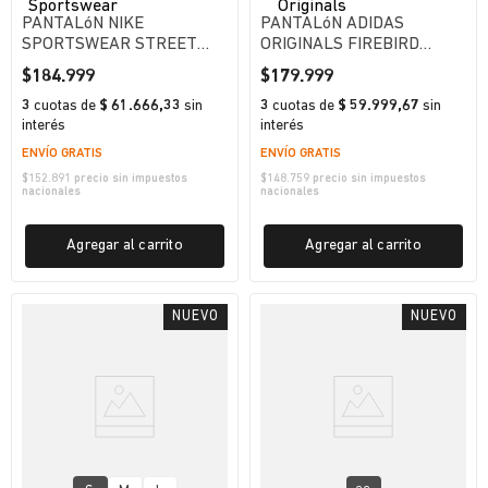
PANTALóN NIKE
PANTALóN ADIDAS
SPORTSWEAR STREET
ORIGINALS FIREBIRD
BARREL MUJER
HOMBRE
$
184
.
999
$
179
.
999
3
cuotas
de
$ 61.666,33
sin
3
cuotas
de
$ 59.999,67
sin
interés
interés
ENVÍO GRATIS
ENVÍO GRATIS
$
152.891
precio sin impuestos
$
148.759
precio sin impuestos
nacionales
nacionales
Agregar al carrito
Agregar al carrito