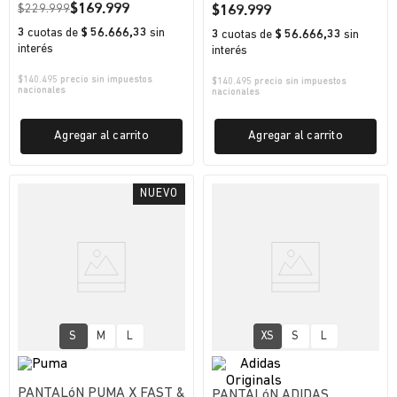
UNISEX
$
169
.
999
$
229
.
999
$
169
.
999
3
cuotas
de
$ 56.666,33
sin
3
cuotas
de
$ 56.666,33
sin
interés
interés
$
140.495
precio sin impuestos
$
140.495
precio sin impuestos
nacionales
nacionales
Agregar al carrito
Agregar al carrito
S
M
L
XS
S
L
PANTALóN PUMA X FAST &
PANTALóN ADIDAS