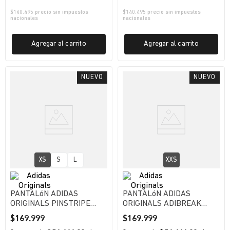
$
140.495
precio sin impuestos
$
140.495
precio sin impuestos
nacionales
nacionales
Agregar al carrito
Agregar al carrito
XS
S
L
XXS
PANTALóN ADIDAS
PANTALóN ADIDAS
ORIGINALS PINSTRIPE
ORIGINALS ADIBREAK
MUJER
DOUBLE MUJER
$
169
.
999
$
169
.
999