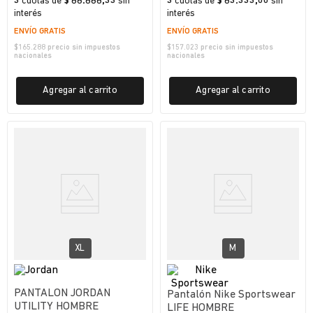
3
cuotas
de
$ 66.666,33
sin
3
cuotas
de
$ 63.333,00
sin
interés
interés
ENVÍO GRATIS
ENVÍO GRATIS
$
165.288
precio sin impuestos
$
157.023
precio sin impuestos
nacionales
nacionales
Agregar al carrito
Agregar al carrito
XL
M
PANTALON JORDAN
Pantalón Nike Sportswear
UTILITY HOMBRE
LIFE HOMBRE