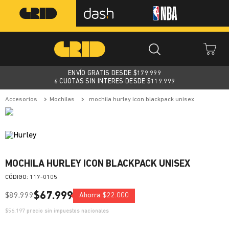
ENVÍO GRATIS DESDE $
179.999
6 CUOTAS SIN INTERES DESDE $119.999
accesorios
mochilas
mochila hurley icon blackpack unisex
MOCHILA HURLEY ICON BLACKPACK UNISEX
:
117-0105
$
67
.
999
$
89
.
999
Ahorra
$
22
.
000
$
56.197
precio sin impuestos nacionales