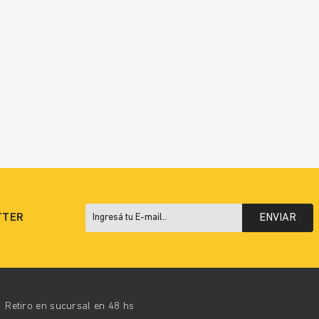
TTER
ENVIAR
Retiro en sucursal en 48 hs