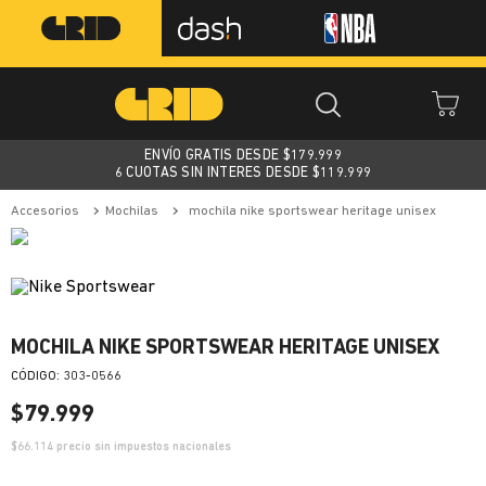
ENVÍO GRATIS DESDE $
179.999
6 CUOTAS SIN INTERES DESDE $119.999
accesorios
mochilas
mochila nike sportswear heritage unisex
MOCHILA NIKE SPORTSWEAR HERITAGE UNISEX
:
303-0566
$
79
.
999
$
66.114
precio sin impuestos nacionales