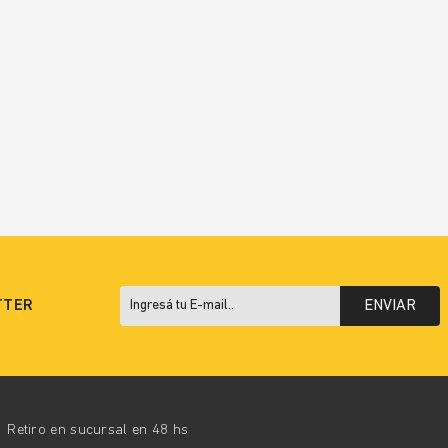
TTER
ENVIAR
Retiro en sucursal en 48 hs