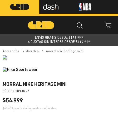
ENVÍO GRATIS DESDE $
179.999
6 CUOTAS SIN INTERES DESDE $119.999
accesorios
morrales
morral nike heritage mini
MORRAL NIKE HERITAGE MINI
:
303-0276
$
54
.
999
$
45.453
precio sin impuestos nacionales