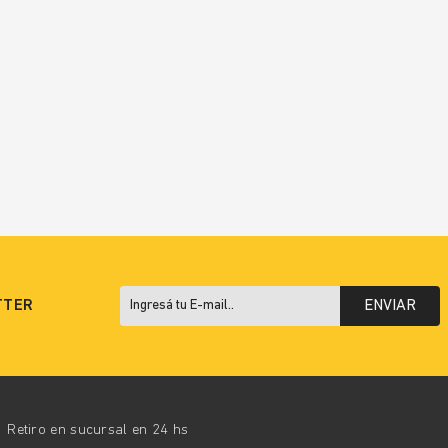
TTER
ENVIAR
Retiro en sucursal en 24 hs