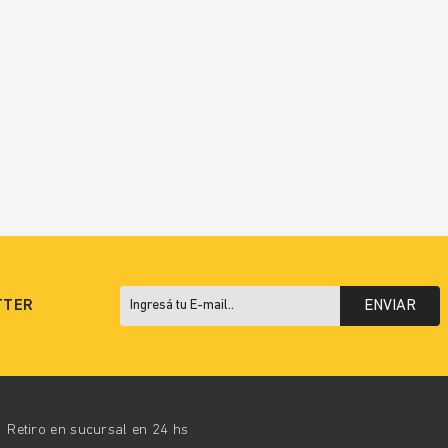
TTER
ENVIAR
Retiro en sucursal en 24 hs