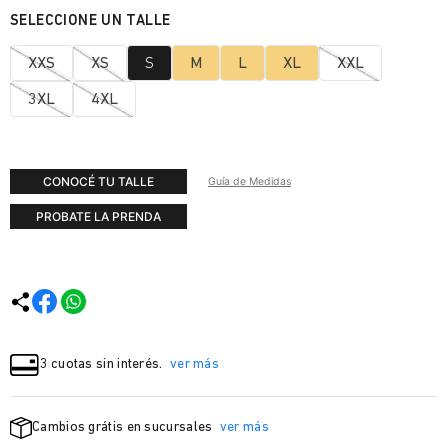
XXS
XS
S
M
L
XL
XXL
3XL
4XL
CONOCÉ TU TALLE
Guía de Medidas
PROBATE LA PRENDA
3 cuotas sin interés.
ver más
Cambios grátis en sucursales
ver más