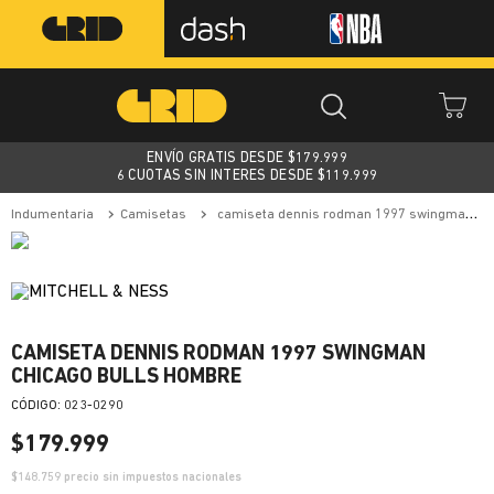
ENVÍO GRATIS DESDE $
179.999
6 CUOTAS SIN INTERES DESDE $119.999
indumentaria
camisetas
camiseta dennis rodman 1997 swingman chicago bulls hombre
CAMISETA DENNIS RODMAN 1997 SWINGMAN
CHICAGO BULLS HOMBRE
:
023-0290
$
179
.
999
$
148.759
precio sin impuestos nacionales