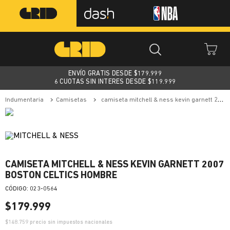
ENVÍO GRATIS DESDE $
179.999
6 CUOTAS SIN INTERES DESDE $119.999
indumentaria
camisetas
camiseta mitchell & ness kevin garnett 2007 boston celtics hombre
CAMISETA MITCHELL & NESS KEVIN GARNETT 2007
BOSTON CELTICS HOMBRE
:
023-0564
$
179
.
999
$
148.759
precio sin impuestos nacionales