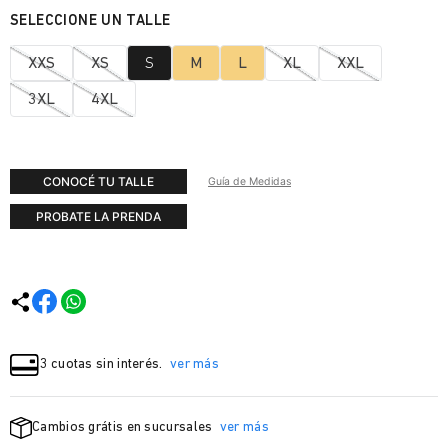
XXS
XS
S
M
L
XL
XXL
3XL
4XL
CONOCÉ TU TALLE
Guía de Medidas
PROBATE LA PRENDA
3 cuotas sin interés.
ver más
Cambios grátis en sucursales
ver más